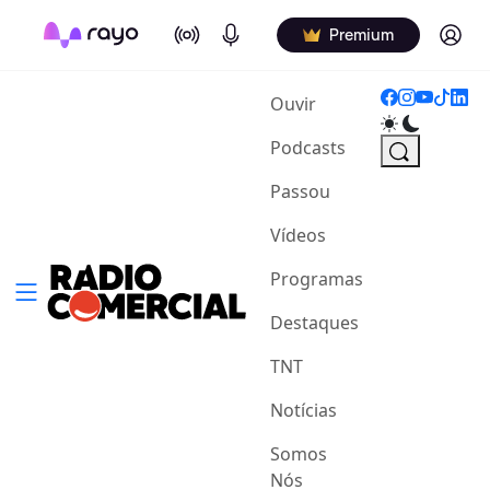
On Air
Podcasts
Log in
Premium
(current)
Ouvir
Podcasts
Passou
Vídeos
Programas
Destaques
TNT
Notícias
Somos
Nós