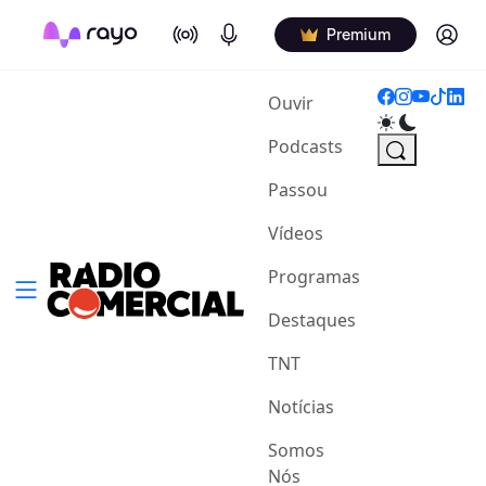
On Air
Podcasts
Log in
Premium
(current)
Ouvir
Podcasts
Passou
Vídeos
Programas
Destaques
TNT
Notícias
Somos
Nós