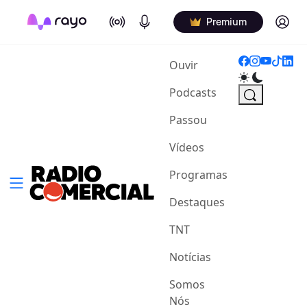
On Air
Podcasts
Log in
Premium
(current)
Ouvir
Podcasts
Passou
Vídeos
Programas
Destaques
TNT
Notícias
Somos
Nós