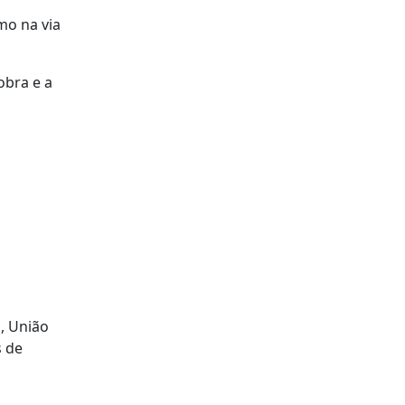
mo na via
obra e a
, União
s de