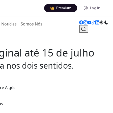
Premium
Log in
Notícias
Somos Nós
inal até 15 de julho
da nos dois sentidos.
tre Algés
os