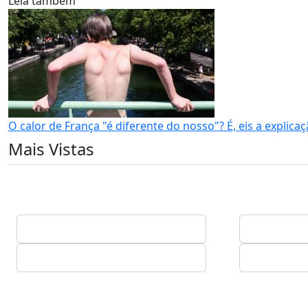
Leia também
O calor de França "é diferente do nosso"? É, eis a explica
Mais Vistas