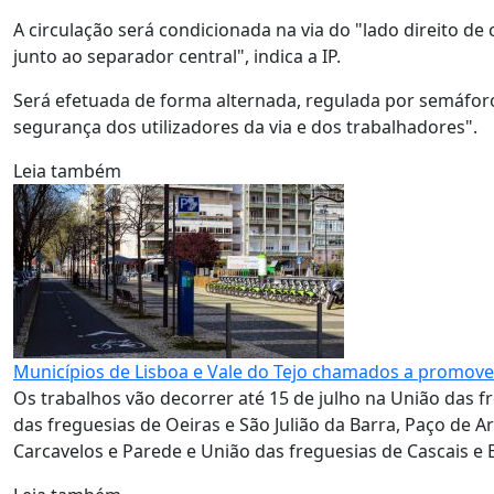
A circulação será condicionada na via do "lado direito d
junto ao separador central", indica a IP.
Será efetuada de forma alternada, regulada por semáforos
segurança dos utilizadores da via e dos trabalhadores".
Leia também
Municípios de Lisboa e Vale do Tejo chamados a promover
Os trabalhos vão decorrer até 15 de julho na União das 
das freguesias de Oeiras e São Julião da Barra, Paço de A
Carcavelos e Parede e União das freguesias de Cascais e E