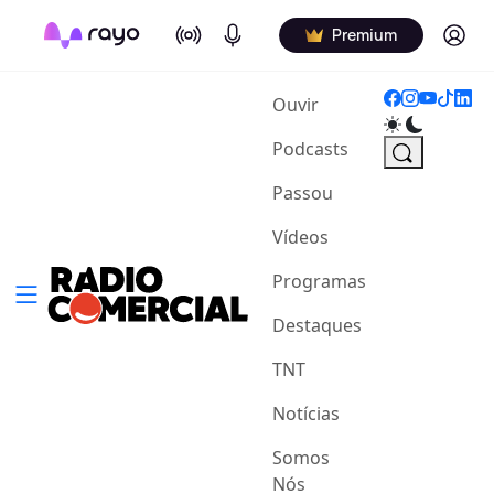
On Air
Podcasts
Log in
Premium
(current)
Ouvir
Podcasts
Passou
Vídeos
Programas
Destaques
TNT
Notícias
Somos
Nós