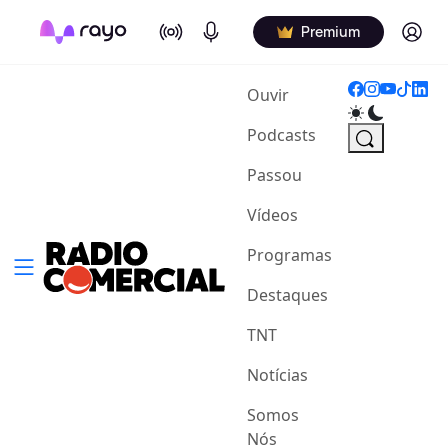
On Air
Podcasts
Log in
Premium
(current)
Ouvir
Podcasts
Passou
Vídeos
Programas
Destaques
TNT
Notícias
Somos
Nós