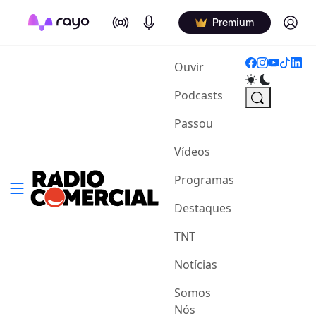
On Air
Podcasts
Log in
Premium
(current)
Ouvir
Podcasts
Passou
Vídeos
Programas
Destaques
TNT
Notícias
Somos
Nós