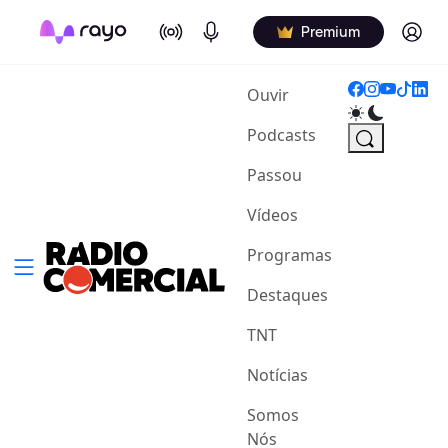
On Air
Podcasts
Log in
Premium
(current)
Ouvir
Podcasts
Passou
Vídeos
Programas
Destaques
TNT
Notícias
Somos
Nós