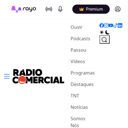
On Air
Podcasts
Log in
Premium
(current)
Ouvir
Podcasts
Passou
Vídeos
Programas
Destaques
TNT
Notícias
Somos
Nós