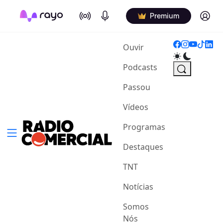
On Air
Podcasts
Log in
Premium
(current)
Ouvir
Podcasts
Passou
Vídeos
Programas
Destaques
TNT
Notícias
Somos
Nós