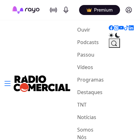
On Air
Podcasts
Log in
Premium
(current)
Ouvir
Podcasts
Passou
Vídeos
Programas
Destaques
TNT
Notícias
Somos
Nós