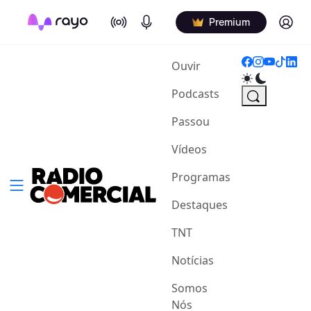
On Air
Podcasts
Log in
Premium
(current)
Ouvir
Podcasts
Passou
Vídeos
Programas
Destaques
TNT
Notícias
Somos
Nós