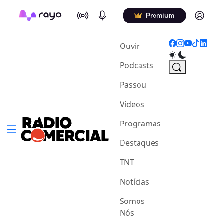
On Air
Podcasts
Log in
Premium
(current)
Ouvir
Podcasts
Passou
Vídeos
Programas
Destaques
TNT
Notícias
Somos
Nós