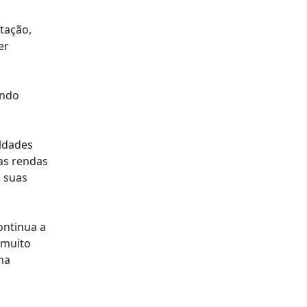
tação,
er
indo
ldades
as rendas
s suas
ontinua a
"muito
ma