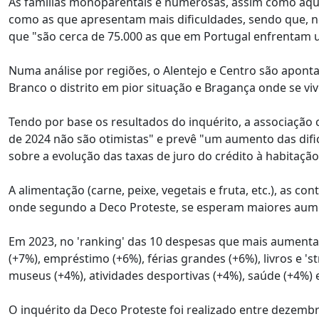
As famílias monoparentais e numerosas, assim como a
como as que apresentam mais dificuldades, sendo que, n
que "são cerca de 75.000 as que em Portugal enfrentam 
Numa análise por regiões, o Alentejo e Centro são apont
Branco o distrito em pior situação e Bragança onde se v
Tendo por base os resultados do inquérito, a associação
de 2024 não são otimistas" e prevê "um aumento das dific
sobre a evolução das taxas de juro do crédito à habitação
A alimentação (carne, peixe, vegetais e fruta, etc.), as co
onde segundo a Deco Proteste, se esperam maiores aum
Em 2023, no 'ranking' das 10 despesas que mais aumenta
(+7%), empréstimo (+6%), férias grandes (+6%), livros e '
museus (+4%), atividades desportivas (+4%), saúde (+4%) e
O inquérito da Deco Proteste foi realizado entre dezembr