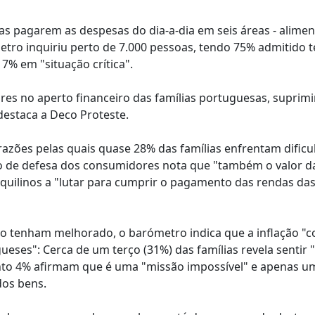
as pagarem as despesas do dia-a-dia em seis áreas - alimen
metro inquiriu perto de 7.000 pessoas, tendo 75% admitido t
7% em "situação crítica".
ores no aperto financeiro das famílias portuguesas, suprim
destaca a Deco Proteste.
zões pelas quais quase 28% das famílias enfrentam dificu
ão de defesa dos consumidores nota que "também o valor d
nquilinos a "lutar para cumprir o pagamento das rendas da
 tenham melhorado, o barómetro indica que a inflação "c
ses": Cerca de um terço (31%) das famílias revela sentir 
anto 4% afirmam que é uma "missão impossível" e apenas u
dos bens.