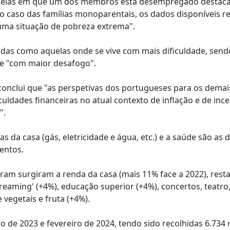
quelas em que um dos membros está desempregado destac
o caso das famílias monoparentais, os dados disponíveis r
uma situação de pobreza extrema".
adas como aquelas onde se vive com mais dificuldade, send
ive "com maior desafogo".
 conclui que "as perspetivas dos portugueses para os dema
uldades financeiras no atual contexto de inflação e de ince
".
ntas da casa (gás, eletricidade e água, etc.) e a saúde são as
entos.
ram surgiram a renda da casa (mais 11% face a 2022), rest
streaming' (+4%), educação superior (+4%), concertos, teatro
 vegetais e fruta (+4%).
o de 2023 e fevereiro de 2024, tendo sido recolhidas 6.734