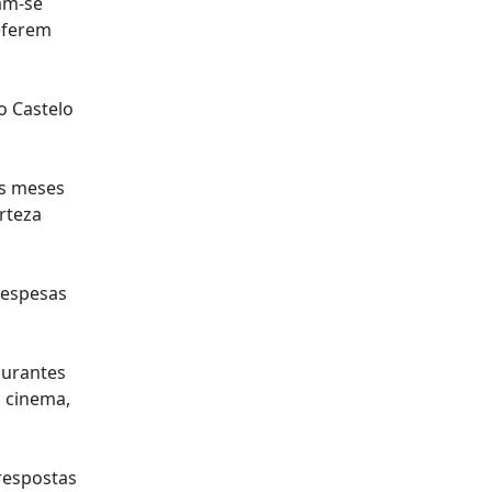
am-se
eferem
o Castelo
is meses
rteza
 despesas
aurantes
, cinema,
 respostas