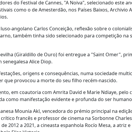
ores do Festival de Cannes, "A Noiva", selecionado este an
stivais como o de Amesterdão, nos Países Baixos, Archivio A
ios.
luso-angolano Carlos Conceição, reflexão sobre o colonial
arno, também tinha sido selecionado para competição na 
vilha (Giraldillo de Ouro) foi entregue a "Saint Omer", pri
 senegalesa Alice Diop.
estações, origens e consequências, numa sociedade multicu
r que provocou a morte do seu filho recém-nascido.
o, em coautoria com Amrita David e Marie Ndiaye, pelo 
ada como manifestação evidente e profunda do ser humano
libanesa Mounia Akl, vencedora do prémio principal na ediç
crítico francês e professor de cinema na Sorbonne Charles
de 2012 a 2021, a cineasta espanhola Rocío Mesa, a atriz e