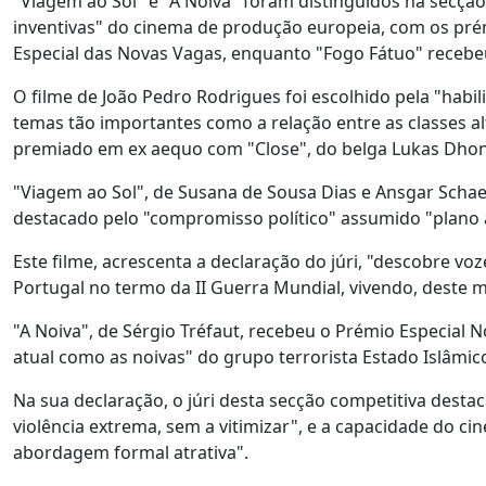
"Viagem ao Sol" e "A Noiva" foram distinguidos na secção
inventivas" do cinema de produção europeia, com os pré
Especial das Novas Vagas, enquanto "Fogo Fátuo" recebeu 
O filme de João Pedro Rodrigues foi escolhido pela "habi
temas tão importantes como a relação entre as classes al
premiado em ex aequo com "Close", do belga Lukas Dhon
"Viagem ao Sol", de Susana de Sousa Dias e Ansgar Schae
destacado pelo "compromisso político" assumido "plano
Este filme, acrescenta a declaração do júri, "descobre vo
Portugal no termo da II Guerra Mundial, vivendo, deste
"A Noiva", de Sérgio Tréfaut, recebeu o Prémio Especial 
atual como as noivas" do grupo terrorista Estado Islâmic
Na sua declaração, o júri desta secção competitiva dest
violência extrema, sem a vitimizar", e a capacidade do c
abordagem formal atrativa".