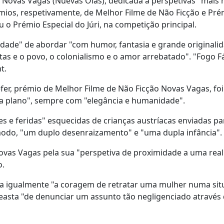
 Novas Vagas (Nuevas Olas), dedicada a perspetivas "mais r
mios, respetivamente, de Melhor Filme de Não Ficção e Pré
o Prémio Especial do Júri, na competição principal.
lidade" de abordar "com humor, fantasia e grande originali
tas e o povo, o colonialismo e o amor arrebatado". "Fogo Fá
t.
fer, prémio de Melhor Filme de Não Ficção Novas Vagas, foi
 a plano", sempre com "elegância e humanidade".
zes e feridas" esquecidas de crianças austríacas enviadas pa
 modo, "um duplo desenraizamento" e "uma dupla infância".
Novas Vagas pela sua "perspetiva de proximidade a uma rea
o.
aca igualmente "a coragem de retratar uma mulher numa si
ineasta "de denunciar um assunto tão negligenciado atravé