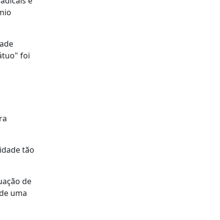
adicais e
mio
dade
tuo" foi
ra
lidade tão
tuação de
s de uma