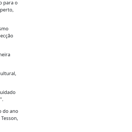
o para o
perto,
ismo
secção
meira
ltural,
cuidado
".
ão do ano
 Tesson,