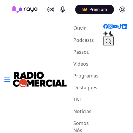
On Air
Podcasts
Log in
Premium
(current)
Ouvir
Podcasts
Passou
Vídeos
Programas
Destaques
TNT
Notícias
Somos
Nós