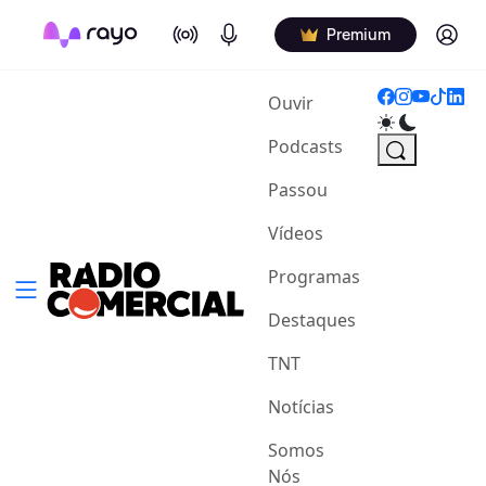
On Air
Podcasts
Log in
Premium
(current)
Ouvir
Podcasts
Passou
Vídeos
Programas
Destaques
TNT
Notícias
Somos
Nós