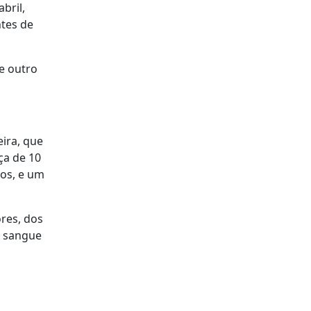
bril,
tes de
e outro
ira, que
ça de 10
os, e um
res, dos
o sangue