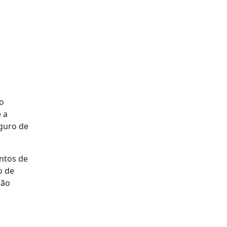
ão
 a
eguro de
ntos de
o de
ção