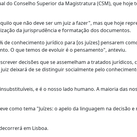
 Anual do Conselho Superior da Magistratura (CSM), que hoje
 aquilo que não deve ser um juiz a fazer", mas que hoje rep
tização da jurisprudência e formatação dos documentos.
 20% de conhecimento jurídico para [os juízes] pensarem com
nto. O que temos de evoluir é o pensamento", anteviu.
 escrever decisões que se assemelham a tratados jurídicos,
uiz deixará de se distinguir socialmente pelo conhecimento
substituíveis, e é o nosso lado humano. A maioria das no
eve como tema "Juízes: o apelo da linguagem na decisão e 
 decorrerá em Lisboa.