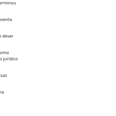
 terminou
resenta
o dever
 como
 jurídico
ssas
na