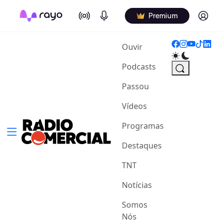
On Air
Podcasts
Log in
Premium
(current)
Ouvir
Podcasts
Passou
Vídeos
Programas
Destaques
TNT
Notícias
Somos
Nós