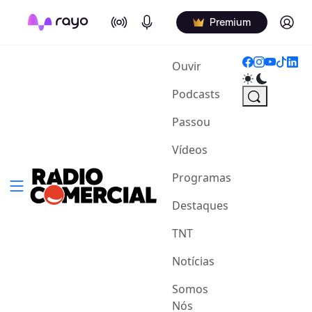
On Air
Podcasts
Log in
Premium
(current)
Ouvir
Podcasts
Passou
Vídeos
Programas
Destaques
TNT
Notícias
Somos
Nós