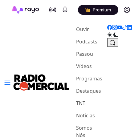
On Air
Podcasts
Log in
Premium
(current)
Ouvir
Podcasts
Passou
Vídeos
Programas
Destaques
TNT
Notícias
Somos
Nós