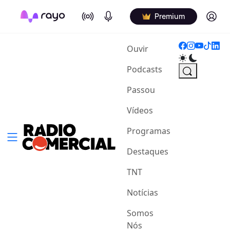
On Air
Podcasts
Log in
Premium
(current)
Ouvir
Podcasts
Passou
Vídeos
Programas
Destaques
TNT
Notícias
Somos
Nós