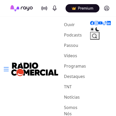
On Air
Podcasts
Log in
Premium
(current)
Ouvir
Podcasts
Passou
Vídeos
Programas
Destaques
TNT
Notícias
Somos
Nós