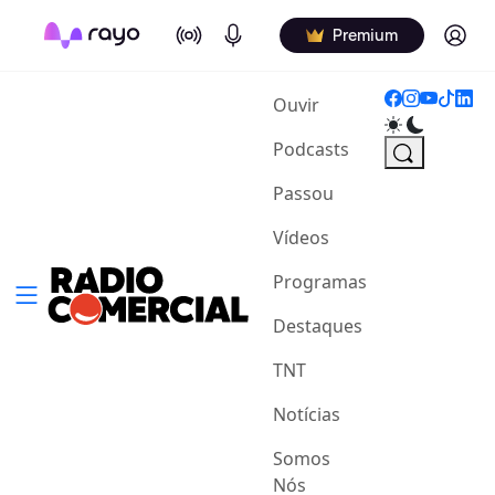
On Air
Podcasts
Log in
Premium
(current)
Ouvir
Podcasts
Passou
Vídeos
Programas
Destaques
TNT
Notícias
Somos
Nós