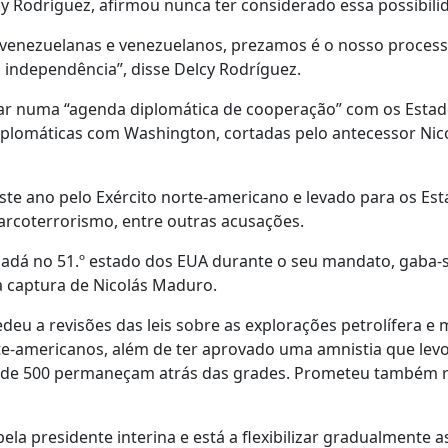
cy Rodríguez, afirmou nunca ter considerado essa possibili
, venezuelanas e venezuelanos, prezamos é o nosso proces
independência”, disse Delcy Rodríguez.
har numa “agenda diplomática de cooperação” com os Esta
iplomáticas com Washington, cortadas pelo antecessor Nic
este ano pelo Exército norte-americano e levado para os Es
arcoterrorismo, entre outras acusações.
dá no 51.º estado dos EUA durante o seu mandato, gaba-
a captura de Nicolás Maduro.
eu a revisões das leis sobre as explorações petrolífera e m
rte-americanos, além de ter aprovado uma amnistia que lev
ca de 500 permaneçam atrás das grades. Prometeu também r
a presidente interina e está a flexibilizar gradualmente a