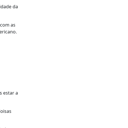
lidade da
 com as
ericano.
 estar a
oisas