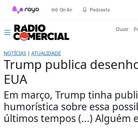
On Air
Podcasts
(cur
Ouvir
P
NOTÍCIAS
|
ATUALIDADE
Trump publica desenho
EUA
Em março, Trump tinha publ
humorística sobre essa possi
últimos tempos (...) Alguém e