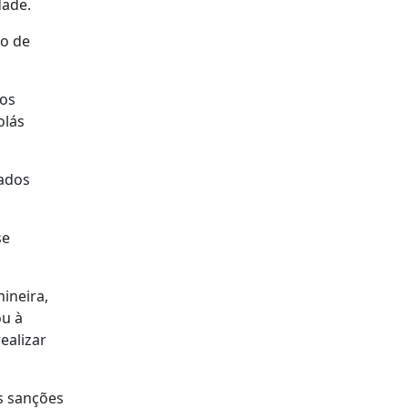
dade.
so de
dos
olás
tados
se
ineira,
ou à
ealizar
s sanções