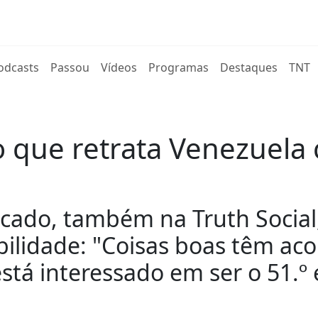
rent)
odcasts
Passou
Vídeos
Programas
Destaques
TNT
 que retrata Venezuela 
icado, também na Truth Soci
bilidade: "Coisas boas têm ac
stá interessado em ser o 51.º 