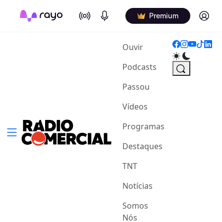
On Air
Podcasts
Log in
Premium
(current)
Ouvir
Podcasts
Passou
Vídeos
Programas
Destaques
TNT
Notícias
Somos
Nós