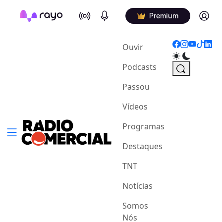
On Air
Podcasts
Log in
Premium
(current)
Ouvir
Podcasts
Passou
Vídeos
Programas
Destaques
TNT
Notícias
Somos
Nós