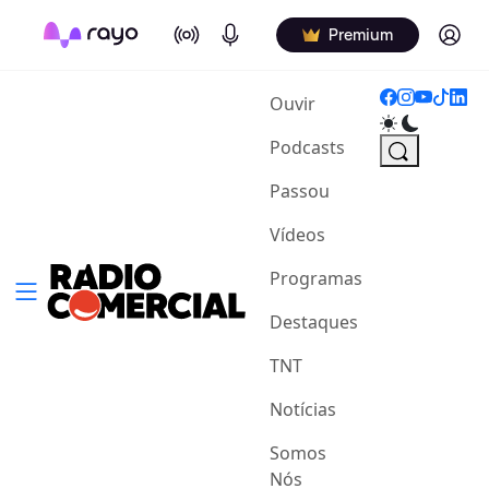
On Air
Podcasts
Log in
Premium
(current)
Ouvir
Podcasts
Passou
Vídeos
Programas
Destaques
TNT
Notícias
Somos
Nós