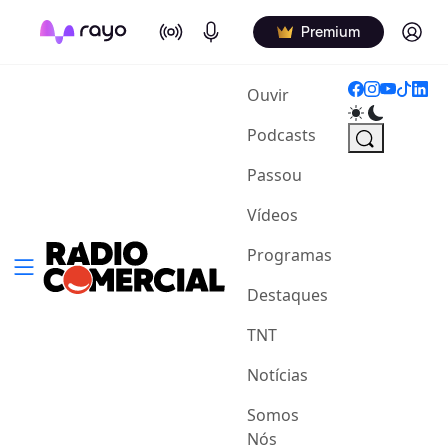
On Air
Podcasts
Log in
Premium
(current)
Ouvir
Podcasts
Passou
Vídeos
Programas
Destaques
TNT
Notícias
Somos
Nós