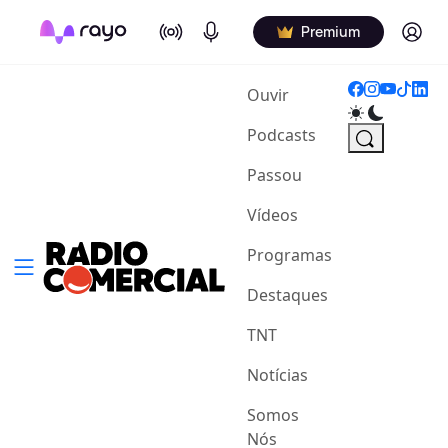
On Air
Podcasts
Log in
Premium
(current)
Ouvir
Podcasts
Passou
Vídeos
Programas
Destaques
TNT
Notícias
Somos
Nós