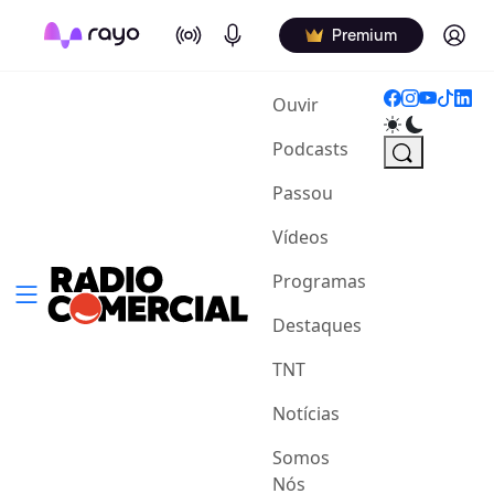
On Air
Podcasts
Log in
Premium
(current)
Ouvir
Podcasts
Passou
Vídeos
Programas
Destaques
TNT
Notícias
Somos
Nós