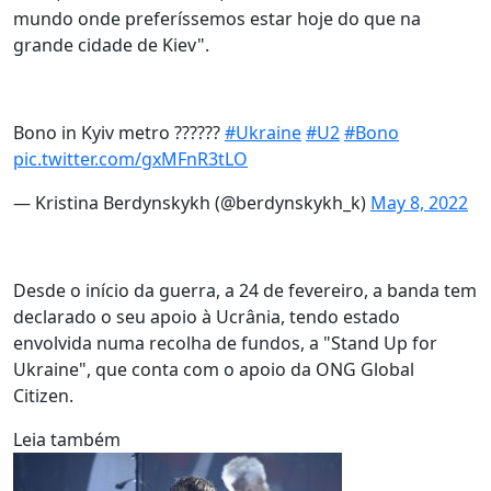
mundo onde preferíssemos estar hoje do que na
grande cidade de Kiev".
Bono in Kyiv metro ??????
#Ukraine
#U2
#Bono
pic.twitter.com/gxMFnR3tLO
— Kristina Berdynskykh (@berdynskykh_k)
May 8, 2022
Desde o início da guerra, a 24 de fevereiro, a banda tem
declarado o seu apoio à Ucrânia, tendo estado
envolvida numa recolha de fundos, a "Stand Up for
Ukraine", que conta com o apoio da ONG Global
Citizen.
Leia também