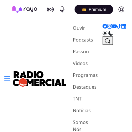
On Air
Podcasts
Log in
Premium
(current)
Ouvir
Podcasts
Passou
Vídeos
Programas
Destaques
TNT
Notícias
Somos
Nós