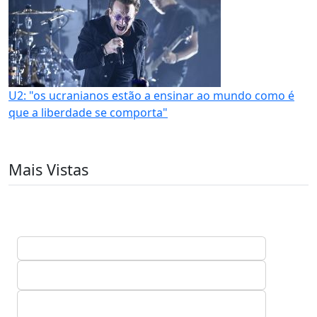
U2: "os ucranianos estão a ensinar ao mundo como é
que a liberdade se comporta"
Mais Vistas