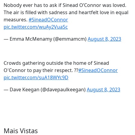
Nobody ever has to ask if Sinead O’Connor was loved.
The air is filled with sadness and heartfelt love in equal
measures.
#SineadOConnor
pic.twitter.com/wuAy2VuaSc
— Emma McMenamy (@emmamcm)
August 8, 2023
Crowds gathering outside the home of Sinead
O'Connor to pay their respect. ??
#SineadOConnor
pic.twitter.com/suA18WYc9D
— Dave Keegan (@davepaulkeegan)
August 8, 2023
Mais Vistas