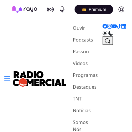
On Air
Podcasts
Log in
Premium
(current)
Ouvir
Podcasts
Passou
Vídeos
Programas
Destaques
TNT
Notícias
Somos
Nós