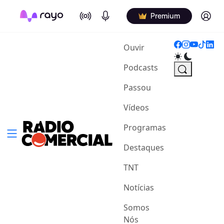
On Air
Podcasts
Log in
Premium
(current)
Ouvir
Podcasts
Passou
Vídeos
Programas
Destaques
TNT
Notícias
Somos
Nós