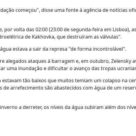
ção começou", disse uma fonte à agência de notícias ofic
por volta das 02:00 (23:00 de segunda-feira em Lisboa), as
droelétrica de Kakhovka, que destruíram as válvulas".
gua estava a sair da represa "de forma incontrolável".
bre alegados ataques à barragem e, em outubro, Zelensky a
sar uma inundação e dificultar o avanço das tropas ucrania
a estavam tão baixos que muitos temiam um colapso na cen
mas de arrefecimento são abastecidos com água de um reser
nverno a derreter, os níveis da água subiram além dos níve