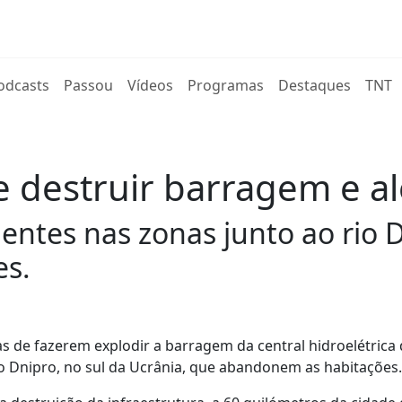
rent)
odcasts
Passou
Vídeos
Programas
Destaques
TNT
e destruir barragem e a
ntes nas zonas junto ao rio D
es.
s de fazerem explodir a barragem da central hidroelétrica
o Dnipro, no sul da Ucrânia, que abandonem as habitações.