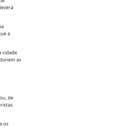
 de
deverá
ma
que a
a cidade
ndonem as
,
ou, de
ristas
e os