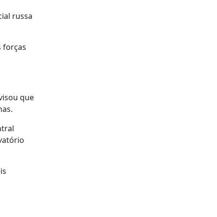
ial russa
 forças
visou que
nas.
tral
vatório
is