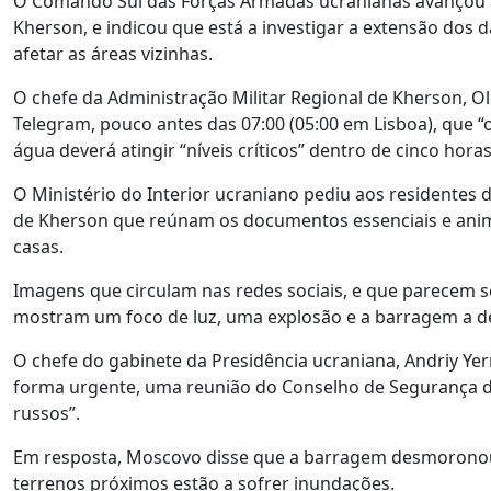
O Comando Sul das Forças Armadas ucranianas avançou a 
Kherson, e indicou que está a investigar a extensão dos
afetar as áreas vizinhas.
O chefe da Administração Militar Regional de Kherson, O
Telegram, pouco antes das 07:00 (05:00 em Lisboa), que “
água deverá atingir “níveis críticos” dentro de cinco horas
O Ministério do Interior ucraniano pediu aos residentes 
de Kherson que reúnam os documentos essenciais e anim
casas.
Imagens que circulam nas redes sociais, e que parecem s
mostram um foco de luz, uma explosão e a barragem a d
O chefe do gabinete da Presidência ucraniana, Andriy Ye
forma urgente, uma reunião do Conselho de Segurança do
russos”.
Em resposta, Moscovo disse que a barragem desmoronou 
terrenos próximos estão a sofrer inundações.