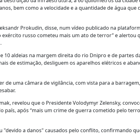
destruição da infraestrutura, a 60 quilómetros da cidade
 danos, bem como a velocidade e a quantidade de água que 
leksandr Prokudin, disse, num vídeo publicado na platafor
o exército russo cometeu mais um ato de terror” e alertou 
.
de 10 aldeias na margem direita do rio Dnipro e de partes d
ais de estimação, desliguem os aparelhos elétricos e aba
er de uma câmara de vigilância, com vista para a barragem
esabar.
rmak, revelou que o Presidente Volodymyr Zelensky, convoc
 país, após “mais um crime de guerra cometido pelo terro
"devido a danos" causados pelo conflito, confirmando qu