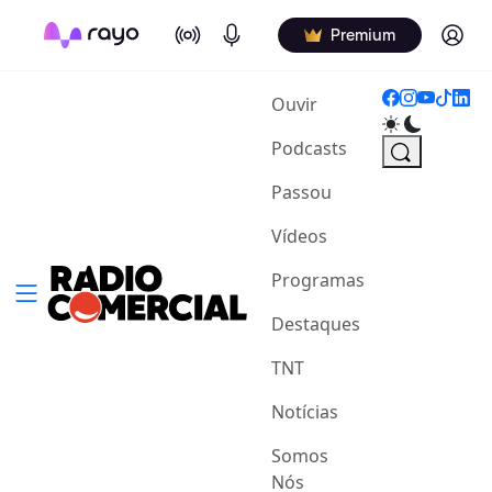
On Air
Podcasts
Log in
Premium
(current)
Ouvir
Podcasts
Passou
Vídeos
Programas
Destaques
TNT
Notícias
Somos
Nós