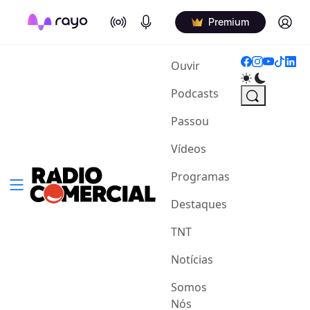
On Air
Podcasts
Log in
Premium
(current)
Ouvir
Podcasts
Passou
Vídeos
Programas
Destaques
TNT
Notícias
Somos
Nós