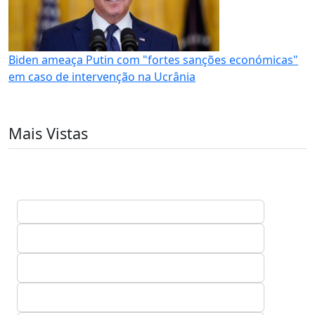
Biden ameaça Putin com "fortes sanções económicas"
em caso de intervenção na Ucrânia
Mais Vistas