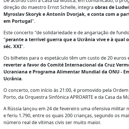
De acordo com a Casa da Música, em comunicado, o prog
direção do maestro Ernst Schelle, integra
obras de Ludwi
Myroslav Skoryk e Antonín Dvorjak, e conta com a par
em Portugal
".
Este concerto "de solidariedade e de angariação de fun
"
perante a terrível guerra que a Ucrânia vive e à qua
séc. XXI
".
Os bilhetes para o espetáculo têm um custo de 20 euros e
reverter a favor do Comité Internacional da Cruz Verm
Ucraniana e Programa Alimentar Mundial da ONU - E
Ucrânia
.
O concerto, com início às 21:00, é promovido pela Orde
Porto, da Orquestra Sinfónica APROARTE e da Casa da Mú
A Rússia lançou em 24 de fevereiro uma ofensiva militar 
e feriu 1.790, entre os quais 200 crianças, segundo os m
número real de vítimas civis ser muito maior.