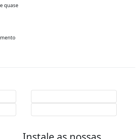
 e quase
mamento
Instale as nossas