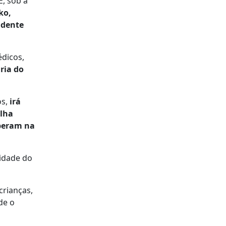
, sob a
ko,
idente
édicos,
ria do
s,
irá
elha
peram na
sidade do
crianças,
de o