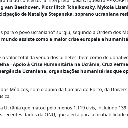
rama do concerto, "a interpretar pela Orquestra APROARTE
g van Beethoven, Piotr Ilitch Tchaikovsky, Mykola Lisen
ticipação de Nataliya Stepanska, soprano ucraniana res
dos para o povo ucraniano" surgiu, segundo a Ordem dos M
l o mundo assiste como a maior crise europeia e humanitá
 o valor total da venda dos bilhetes, bem como de donativo
elha - Apoio à Crise Humanitária na Ucrânia, Cruz Verm
mergência Ucraniana, organizações humanitárias que o
m dos Médicos, com o apoio da Câmara do Porto, da Univer
sica.
na Ucrânia que matou pelo menos 1.119 civis, incluindo 139 
ais recentes dados da ONU, que alerta para a probabilidade 