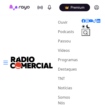
On Air
Podcasts
Log in
Premium
(current)
Ouvir
Podcasts
Passou
Vídeos
Programas
Destaques
TNT
Notícias
Somos
Nós