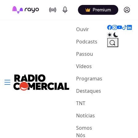
On Air
Podcasts
Log in
Premium
(current)
Ouvir
Podcasts
Passou
Vídeos
Programas
Destaques
TNT
Notícias
Somos
Nós