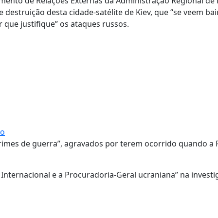
amento de Relações Externas da Administração Regional de K
e destruição desta cidade-satélite de Kiev, que “se veem bai
r que justifique” os ataques russos.
ho
crimes de guerra”, agravados por terem ocorrido quando a 
 Internacional e a Procuradoria-Geral ucraniana” na invest