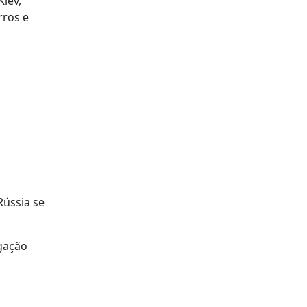
iev,
rros e
Rússia se
igação