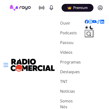
On Air
Podcasts
Log in
Premium
(current)
Ouvir
Podcasts
Passou
Vídeos
Programas
Destaques
TNT
Notícias
Somos
Nós