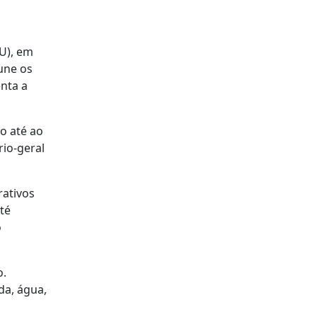
U), em
une os
nta a
o até ao
rio-geral
rativos
té
o
o.
da, água,