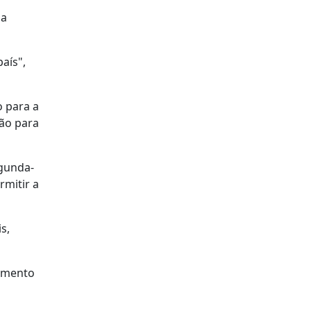
ia
aís",
o para a
ão para
egunda-
rmitir a
s,
mamento