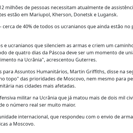
12 milhões de pessoas necessitam atualmente de assistênc
tes estão em Mariupol, Kherson, Donetsk e Lugansk.
cerca de 40% de todos os ucranianos que ainda estão no p
os e ucranianos que silenciem as armas e criem um caminh
íodo de quatro dias da Páscoa deve ser um momento de uni
rimento na Ucrânia", acrescentou Guterres.
 para Assuntos Humanitários, Martin Griffiths, disse na s
á no topo" das prioridades de Moscovo, nem mesmo para pe
itária nas cidades mais afetadas.
nsiva militar na Ucrânia que já matou mais de dois mil civi
de o número real ser muito maior.
munidade internacional, que respondeu com o envio de ar
ticas a Moscovo.