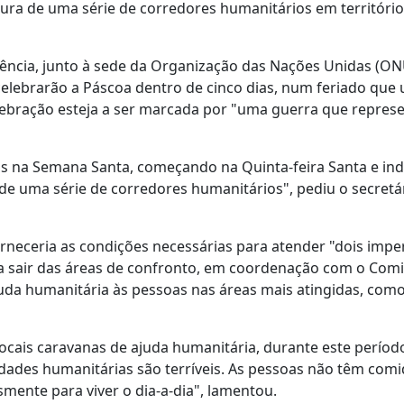
tura de uma série de corredores humanitários em território
lência, junto à sede da Organização das Nações Unidas (ON
elebrarão a Páscoa dentro de cinco dias, num feriado que 
lebração esteja a ser marcada por "uma guerra que represe
as na Semana Santa, começando na Quinta-feira Santa e ind
 de uma série de corredores humanitários", pediu o secretá
neceria as condições necessárias para atender "dois impe
s a sair das áreas de confronto, em coordenação com o Comi
juda humanitária às pessoas nas áreas mais atingidas, com
ocais caravanas de ajuda humanitária, durante este períod
idades humanitárias são terríveis. As pessoas não têm comi
mente para viver o dia-a-dia", lamentou.