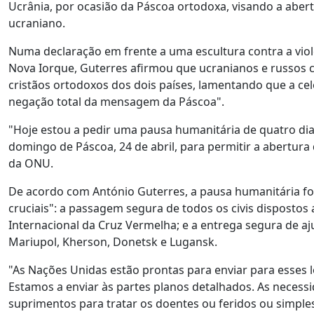
Ucrânia, por ocasião da Páscoa ortodoxa, visando a aber
ucraniano.
Numa declaração em frente a uma escultura contra a vio
Nova Iorque, Guterres afirmou que ucranianos e russos c
cristãos ortodoxos dos dois países, lamentando que a ce
negação total da mensagem da Páscoa".
"Hoje estou a pedir uma pausa humanitária de quatro di
domingo de Páscoa, 24 de abril, para permitir a abertura
da ONU.
De acordo com António Guterres, a pausa humanitária for
cruciais": a passagem segura de todos os civis disposto
Internacional da Cruz Vermelha; e a entrega segura de a
Mariupol, Kherson, Donetsk e Lugansk.
"As Nações Unidas estão prontas para enviar para esses l
Estamos a enviar às partes planos detalhados. As necess
suprimentos para tratar os doentes ou feridos ou simples