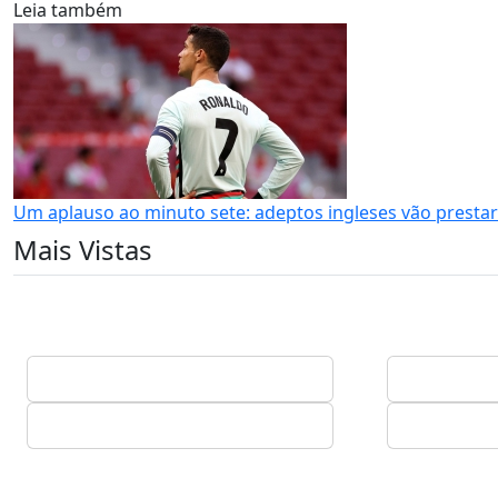
Leia também
Um aplauso ao minuto sete: adeptos ingleses vão pres
Mais Vistas