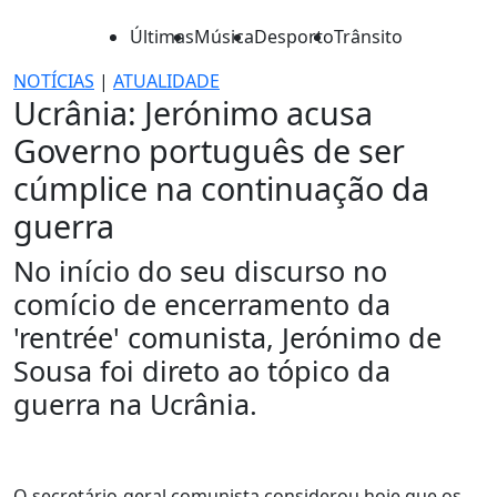
Últimas
Música
Desporto
Trânsito
NOTÍCIAS
|
ATUALIDADE
Ucrânia: Jerónimo acusa
Governo português de ser
cúmplice na continuação da
guerra
No início do seu discurso no
comício de encerramento da
'rentrée' comunista, Jerónimo de
Sousa foi direto ao tópico da
guerra na Ucrânia.
O secretário-geral comunista considerou hoje que os