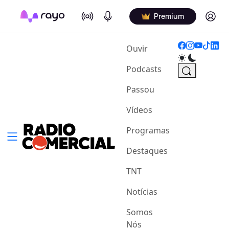
On Air
Podcasts
Log in
Premium
(current)
Ouvir
Podcasts
Passou
Vídeos
Programas
Destaques
TNT
Notícias
Somos
Nós