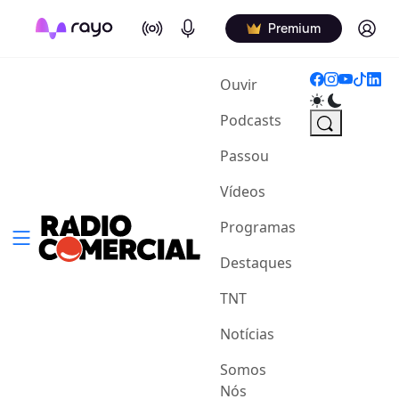
On Air
Podcasts
Log in
Premium
(current)
Ouvir
Podcasts
Passou
Vídeos
Programas
Destaques
TNT
Notícias
Somos
Nós