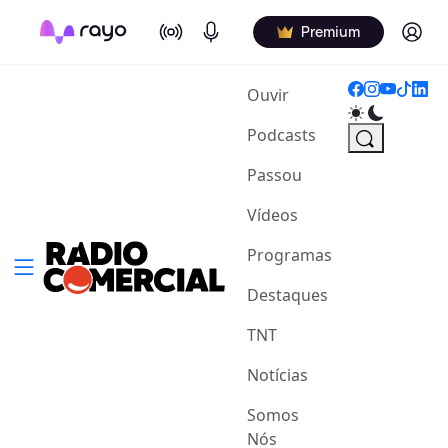
On Air
Podcasts
Log in
Premium
(current)
Ouvir
Podcasts
Passou
Vídeos
Programas
Destaques
TNT
Notícias
Somos
Nós