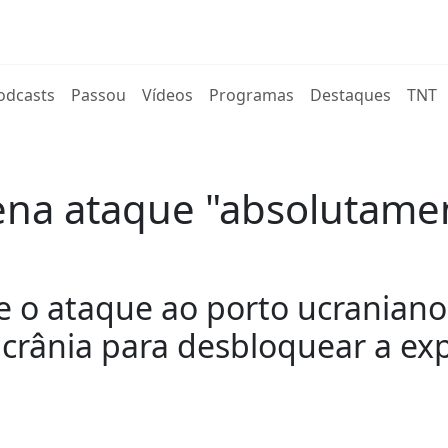
rent)
odcasts
Passou
Vídeos
Programas
Destaques
TNT
na ataque "absolutament
 o ataque ao porto ucraniano
Ucrânia para desbloquear a ex