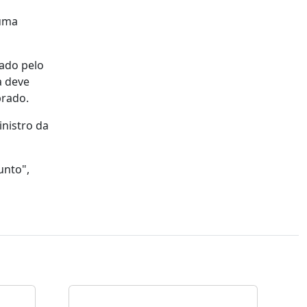
 uma
ado pelo
a deve
brado.
nistro da
unto",