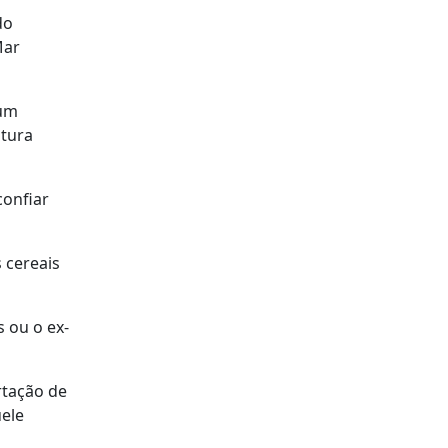
do
Mar
 um
utura
confiar
 cereais
 ou o ex-
rtação de
uele