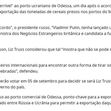
rrível" ao porto ucraniano de Odessa, um dia após o acor
exportação das toneladas de cereais presos nos portos do 
cordo”, o presidente russo, “Vladimir Putin, tenha lançado
nistra dos Negócios Estrangeiros britânica e candidata a f
n, Liz Truss considerou que tal “mostra que não se pode 
ros internacionais para encontrar outra forma de tirar os
uebradas”, defendeu.
ão votar em 05 de setembro para decidir se será Liz Truss
verno do país.
so ao porto comercial de Odessa, ponto-chave para a expo
ado entre Rússia e Ucrânia para permitir a exportação daq