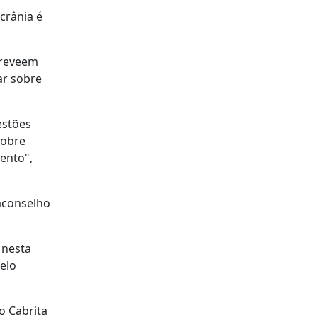
crânia é
preveem
ar sobre
estões
sobre
ento",
 aconselho
 nesta
elo
o Cabrita