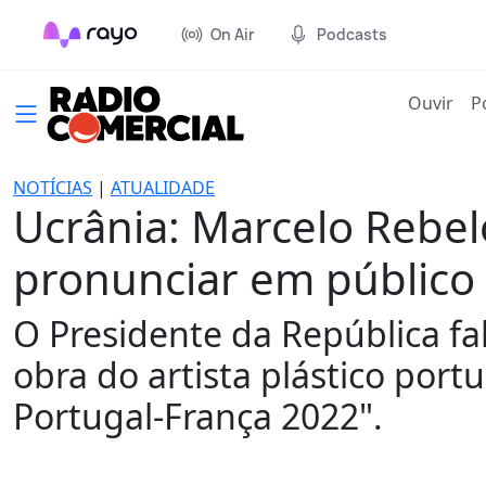
On Air
Podcasts
(cur
Ouvir
P
NOTÍCIAS
|
ATUALIDADE
Ucrânia: Marcelo Rebe
pronunciar em público 
O Presidente da República fa
obra do artista plástico por
Portugal-França 2022".