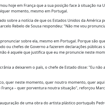
rmou hoje em França que a sua posição face à situação na U
qualquer momento, mesmo em Portugal.
nado sobre a notícia de que os Estados Unidos da América 
 Marcelo Rebelo de Sousa respondeu: "Não me vou pronunci
 pronunciar sobre ela, mesmo em Portugal. Porque são qu
ado ou chefes de Governo a fazerem declarações públicas 
 não é aquele que justifica que eu me pronuncie neste mom
rânia a deixarem o país, o chefe de Estado disse: "Eu não
ico, quer neste momento, quer noutro momento, quer aqui
e França – quer porventura noutra situação", reforçou Marc
inauguração de uma obra do artista plástico português Pedr