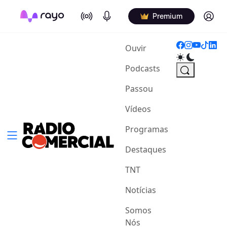
On Air
Podcasts
Log in
Premium
(current)
Ouvir
Podcasts
Passou
Vídeos
Programas
Destaques
TNT
Notícias
Somos
Nós